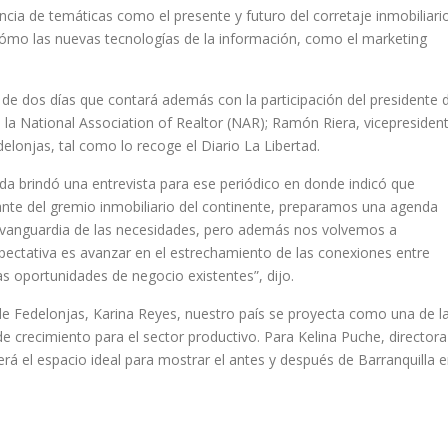
cia de temáticas como el presente y futuro del corretaje inmobiliari
y cómo las nuevas tecnologías de la información, como el marketing
 de dos días que contará además con la participación del presidente 
 la National Association of Realtor (NAR); Ramón Riera, vicepresiden
elonjas, tal como lo recoge el Diario La Libertad.
da brindó una entrevista para ese periódico en donde indicó que
ante del gremio inmobiliario del continente, preparamos una agenda
la vanguardia de las necesidades, pero además nos volvemos a
pectativa es avanzar en el estrechamiento de las conexiones entre
as oportunidades de negocio existentes”, dijo.
 de Fedelonjas, Karina Reyes, nuestro país se proyecta como una de l
 crecimiento para el sector productivo. Para Kelina Puche, directora
erá el espacio ideal para mostrar el antes y después de Barranquilla 