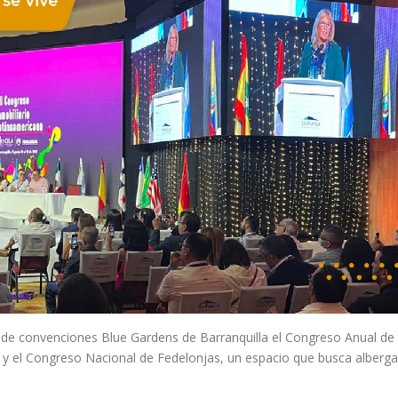
o de convenciones Blue Gardens de Barranquilla el Congreso Anual de 
 y el Congreso Nacional de Fedelonjas, un espacio que busca alberga