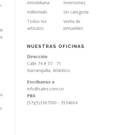
inmobiliaria
Inversiones
o,
millennials
Sin categoría
Todos los
Venta de
artículos
inmuebles
de
te
NUESTRAS OFICINAS
Dirección
Calle 74 # 57 - 71
Barranquilla, Atlántico
Escríbanos a
info@sales.com.co
as
PBX
(57)(5)3367500 - 3534604
en