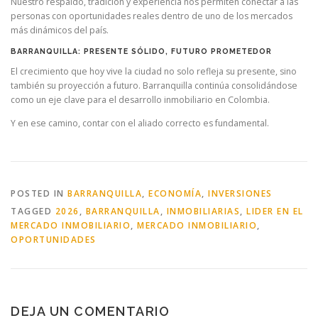
Nuestro respaldo, tradición y experiencia nos permiten conectar a las
personas con oportunidades reales dentro de uno de los mercados
más dinámicos del país.
BARRANQUILLA: PRESENTE SÓLIDO, FUTURO PROMETEDOR
El crecimiento que hoy vive la ciudad no solo refleja su presente, sino
también su proyección a futuro. Barranquilla continúa consolidándose
como un eje clave para el desarrollo inmobiliario en Colombia.
Y en ese camino, contar con el aliado correcto es fundamental.
POSTED IN
BARRANQUILLA
,
ECONOMÍA
,
INVERSIONES
TAGGED
2026
,
BARRANQUILLA
,
INMOBILIARIAS
,
LIDER EN EL
MERCADO INMOBILIARIO
,
MERCADO INMOBILIARIO
,
OPORTUNIDADES
DEJA UN COMENTARIO